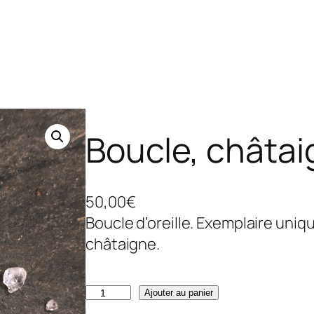
Boucle, châta
50,00
€
Boucle d’oreille. Exemplaire uniq
châtaigne.
q
Ajouter au panier