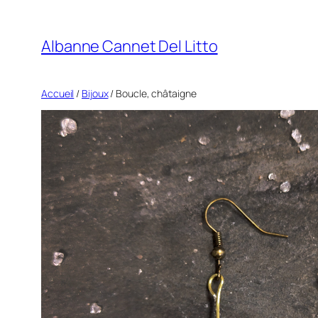
Aller
au
Albanne Cannet Del Litto
contenu
Accueil
/
Bijoux
/ Boucle, châtaigne