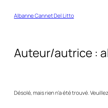
Aller
au
Albanne Cannet Del Litto
contenu
Auteur/autrice :
a
Désolé, mais rien n’a été trouvé. Veuill